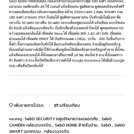
SebO MARU PANORAMA กล้องไร้สายภายนอกที่กว้างสุด 180 องศา เห็นครบทั้ง
แนวถนน คมชัดระดับ 4K ใช้ 2เลนส์ แจ้งเตือนคน ซูมติดตาม ดูสดและย้อนหลังฟรี
ความละเอียดกล้อง กล้องความละเอียด 4ล้าน 2560x1440 2.8มม. 90องศา รวม
180 องศา ภายนอก IP65 กันฝนได้ ซูมติดตามเฉพาะคน บันทึกเมื่อไม่มีเนท ชัด
กลางวัน 30 เมตร กลางคืน 30 เมตร ระบบเลื่อนซูมบนจอได้ แจ้งเตือน แบบไซเลน
ดัง 90dB แจ้งเตือนแบบต้อนรับ บันทึกเสียงตัวเองออกลำโพงได้ พูดคุยสนทนาระ
หว่างแอพและกล้องได้ เชื่อมต่อ Alexa ได้ เชื่อมต่อ Wifi 2.4G เสา 5dB. เชื่อมต่อ
ผ่านแลนได้ เชื่อมต่อ ONVIF ได้ บันทึกบนเมม 128Gb. 10วัน - 300 วันขึ้นกับการ
ตั้งค่า ตั้งความละเอียดบันทึกได้ มีแถบแจ้งเตือนเมื่อเจอคน ง่ายเมื่อดูย้อนหลัง ดู
ย้อนหลังผ่านคลาวด์(มีค่าใช้จ่ายเพิ่ม)ดูย้อนได้เมื่อกล้องหายหรือถูกทำลาย ตั้งโซน
แจ้งเตือนเองบนจอได้ ตั้งโหมดกลางคืนภาพสี 24 ชม. ส่องไฟ 8 ดวง ตั้งโหมดขาว
ดำ อินฟรา 8 ดวง ตั้งเปิดปิดเสียง ความดังได้ Google Assistance ได้เมื่อมี Google
Hub เพื่อสั่งเปิดกล้องได้
เพิ่มรายการโปรด
เปรียบเทียบ
SebO SECURITY กลุ่มรักษาความปลอดภัย
SebO
หมวดหมู่ :
,
CAMERA กล้องวงจรปิด
SebO HOME สำหรับบ้าน
SebO
SebO
,
,
,
SMART นวตกรรม
กล้องวงจรปิด
,