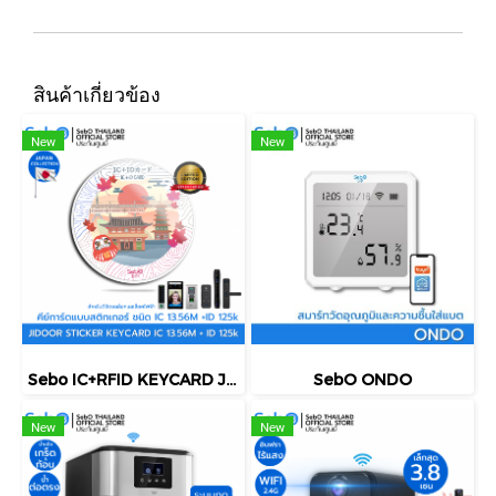
สินค้าเกี่ยวข้อง
New
New
Sebo IC+RFID KEYCARD Japan Ver. คีย์การ์ด ชนิด IC 12.56M +RFID 125k แบบพวงกุญแจ ใช้กับประตูดิจิตอลและแตะการ์ดลายญี่ปุ่น
SebO ONDO
New
New