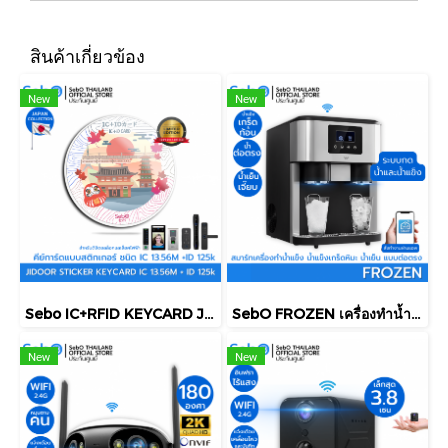
สินค้าเกี่ยวข้อง
New
New
Sebo IC+RFID KEYCARD Japan Ver. คีย์การ์ด ชนิด IC 12.56M +RFID 125k แบบพวงกุญแจ ใช้กับประตูดิจิตอลและแตะการ์ดลายญี่ปุ่น
SebO FROZEN เครื่องทำน้ำแข็งเกล็ด น้ำแข็งก้อน น้ำเย็นเจี๊ยบ กดไม่ต้องตัก ต่อน้ำตรง ทำน้ำแข็งรวดเร็ว 18ลิตร/วัน พร้อมแอพ
New
New