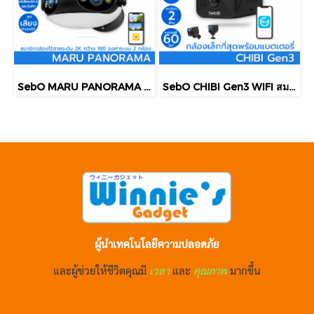
SebO MARU PANORAMA สมาร์ทกล้องวงจรปิดไวไฟ+แลน กว้างสุด 180องศา คมชัด 2K ONVIF ไซเลน ดูสดและย้อนหลังบนแอพ
SebO CHIBI Gen3 WIFI สมาร์ทกล้องจิ๋วไร้สายพร้อมแบตเตอรี่ คมชัดระดับ FullHD เล็กเพียง 3.8cm พร้อมอินฟราไร้แสง
ผู้นำเทคโนโลยีความปลอดภัย
และผู้ช่วยให้ชีวิตคุณมี
เวลา
และ
คุณภาพ
มากขึ้น