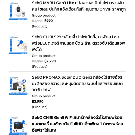
SebO MARU Gen3 Lite กล้องวงจรปิดไวไฟ ตรวจจับ
คน ไซเลน บันทึก แจ้งเตือนทันที หมุนตาม ONVIF ราคาถูก
Group product
฿3,990
฿990
(Product)
SebO CHIBI SPY กล้องจิ๋ว ไวไฟเล็กที่สุด เพียง 1 ซม.
พร้อมแบตเตอรี่ภายนอก ชัด 2 ล้าน ตรวจจับ เตือนแอพ
ฟังได้
Group product
฿3,990
฿2,290
(Product)
SebO PROMAX Solar DUO Gen3 กล้องไร้สายอัจริ
ยะ 2กล้อง กว้างและหมุนติดตาม ระบบโซล่าพร้อมแบต
30วัน ไวไฟ
Group product
฿3,990
(Product)
SebO CHIBI Gen3 WIFI สมาร์ทกล้องจิ๋วไร้สายพร้อม
แบตเตอรี่ คมชัดระดับ FullHD เล็กเพียง 3.8cm พร้อม
อินฟราไร้แสง