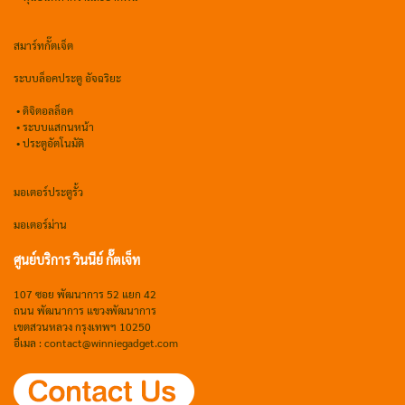
สมาร์ทกั๊ตเจ็ต
ระบบล็อคประตู อัจฉริยะ
•
ดิจิตอลล็อค
• ระบบแสกนหน้า
• ประตูอัตโนมัติ
มอเตอร์ประตูรั้ว
มอเตอร์ม่าน
ศูนย์บริการ วินนีย์ กั๊ตเจ็ท
107 ซอย พัฒนาการ 52 แยก 42
ถนน พัฒนาการ แขวงพัฒนาการ
เขตสวนหลวง กรุงเทพฯ 10250
อีเมล : contact@winniegadget.com