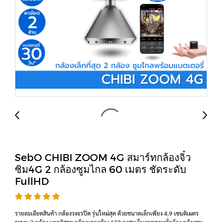
SebO CHIBI ZOOM 4G สมาร์ทกล้องจิ๋ว
ซิม4G 2 กล้องซูมไกล 60 เมตร ชัดระดับ
FullHD
รายละเอียดสินค้า กล้องวงจรปิด รุ่นใหม่สุด ด้วยขนาดเล็กเพียง 4.9 เซนติเมตร