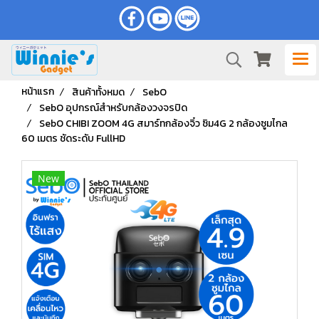
หน้าแรก
สินค้าทั้งหมด
SebO
SebO อุปกรณ์สำหรับกล้องวงจรปิด
SebO CHIBI ZOOM 4G สมาร์ทกล้องจิ๋ว ซิม4G 2 กล้องซูมไกล
60 เมตร ชัดระดับ FullHD
New