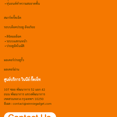
•
หุ่นยนต์ทำความสะอาดพื้น
สมาร์ทกั๊ตเจ็ต
ระบบล็อคประตู อัจฉริยะ
•
ดิจิตอลล็อค
• ระบบแสกนหน้า
• ประตูอัตโนมัติ
มอเตอร์ประตูรั้ว
มอเตอร์ม่าน
ศูนย์บริการ วินนีย์ กั๊ตเจ็ท
107 ซอย พัฒนาการ 52 แยก 42
ถนน พัฒนาการ แขวงพัฒนาการ
เขตสวนหลวง กรุงเทพฯ 10250
อีเมล : contact@winniegadget.com