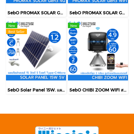
SebO PROMAX SOLAR Gen3 4G กล้องวงจรปิดโซล่าเซลล์ พร้อมแบต ระบบซิม 4G/5G ดูสดย้อนหลังผ่านแอพ
SebO PROMAX SOLAR Gen3 WIFI กล้องวงจรปิดโซล่าเซลล์ พร้อมแบตเตอรี่ ระบบไวไฟ2.4G ติดตั้งได้ทุกที่
New
New
Best Seller
SebO Solar Panel 15W. แผงโซล่าสำหรับกล้องและอุปกรณ์ที่มีแบตเตอรี่ จ่ายไฟ 5v. ขนาด 15w.Type-CและMicro ยาว 1.2ม. พร้อมขายึด
SebO CHIBI ZOOM WIFI สมาร์ทกล้องจิ๋วไวไฟ 2 กล้องซูมไกล 60 เมตร ชัดระดับ FullHD