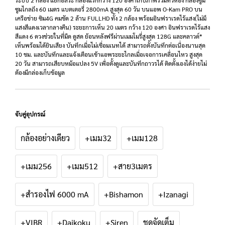
ระบบ 2 กล้อง แยกอิสระ กล้องแรกกว้าง 120 องศาเก็บภาพรวมทั่วห้อง กล้องซูม
ซูมไกลถึง 60 เมตร แบตเตอรี่ 2800mA สูงสุด 60 วัน บนแอพ O-Kam PRO บน
เครือข่าย ซิม4G คมชัด 2 ล้าน FULLHD ทั้ง 2 กล้อง พร้อมอินฟราเรดไร้แสง(ไม่มี
แสงสีแดงเวลากลางคืน) ระยะการเห็น 20 เมตร กว้าง 120 องศา อินฟราเรดไร้แสง
สีแดง 6 ดวงช่วยในที่มืด ดูสด ย้อนหลังฟรีผ่านเมมโมรี่สูงสุด 128G และคลาวด์*
เห็นพร้อมได้ยินเสียง บันทึกเมื่อไม่เชื่อมเนทได้ สามารถตั้งบันทึกต่อเนื่องนานสุด
10 ชม. และบันทึกและแจ้งเตือนเข้าแอพระยะไกลเมื่อเจอการเคลื่อนไหว สูงสุด
20 วัน สามารถเสียบหม้อแปลง 5V เพื่อตั้งดูและบันทึกถาวรได้ ติดตั้งเองได้ง่ายไม่
ต้องมีกล่องเก็บข้อมูล
จับคู่อุปกรณ์
กล้องอย่างเดียว
+เมม32
+เมม128
+เมม256
+เมม512
+สาย3เมตร
+สำรองไฟ 6000 mA
+Bishamon
+Izanagi
+VIBR
+Daikoku
+Siren
ชุดจัดเต็ม