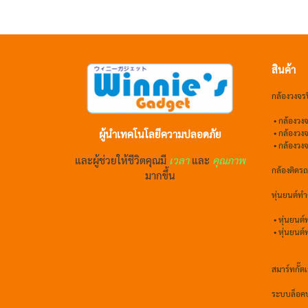
สินค้า
กล้องวงจร
•
กล้องวงจ
ผู้นำเทคโนโลยีความปลอดภัย
•
กล้องวง
• กล้องวง
และผู้ช่วยให้ชีวิตคุณมี
เวลา
และ
คุณภาพ
กล้องติดร
มากขึ้น
หุ่นยนต์ท
•
หุ่นยนต
•
หุ่นยนต
สมาร์ทกั๊ตเ
ระบบล็อคป