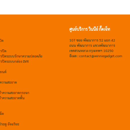
ศูนย์บริการ วินนีย์ กั๊ตเจ็ท
107 ซอย พัฒนาการ 52 แยก 42
ปิด
ถนน พัฒนาการ แขวงพัฒนาการ
เขตสวนหลวง กรุงเทพฯ 10250
รปิด
อีเมล : contact@winniegadget.com
จรปิดระบบรักษาความปลอดภัย
จรปิดระบบกล่อง DVR
ถยนต์
ำความสะอาด
์ทำความสะอาดกระจก
์ทำความสะอาดพื้น
จ็ต
ระตู อัจฉริยะ