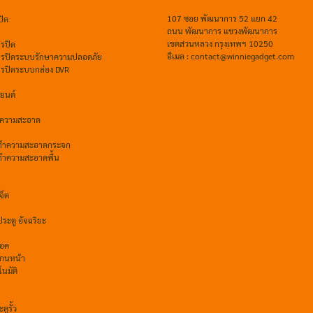
107 ซอย พัฒนาการ 52 แยก 42
ปิด
ถนน พัฒนาการ แขวงพัฒนาการ
เขตสวนหลวง กรุงเทพฯ 10250
รปิด
อีเมล : contact@winniegadget.com
จรปิดระบบรักษาความปลอดภัย
จรปิดระบบกล่อง DVR
ถยนต์
ำความสะอาด
์ทำความสะอาดกระจก
์ทำความสะอาดพื้น
จ็ต
ระตู อัจฉริยะ
็อค
กนหน้า
โนมัติ
ูรั้ว