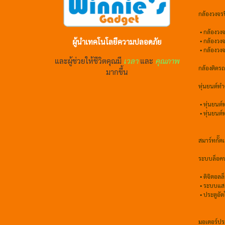
กล้องวงจร
•
กล้องวงจ
ผู้นำเทคโนโลยีความปลอดภัย
•
กล้องวง
• กล้องวง
และผู้ช่วยให้ชีวิตคุณมี
เวลา
และ
คุณภาพ
กล้องติดร
มากขึ้น
หุ่นยนต์ท
•
หุ่นยนต
•
หุ่นยนต
สมาร์ทกั๊ตเ
ระบบล็อคป
•
ดิจิตอลล
• ระบบแส
• ประตูอัต
มอเตอร์ประต