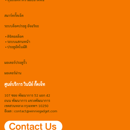
สมาร์ทกั๊ตเจ็ต
ระบบล็อคประตู อัจฉริยะ
•
ดิจิตอลล็อค
• ระบบแสกนหน้า
• ประตูอัตโนมัติ
มอเตอร์ประตูรั้ว
มอเตอร์ม่าน
ศูนย์บริการ วินนีย์ กั๊ตเจ็ท
107 ซอย พัฒนาการ 52 แยก 42
ถนน พัฒนาการ แขวงพัฒนาการ
เขตสวนหลวง กรุงเทพฯ 10250
อีเมล : contact@winniegadget.com