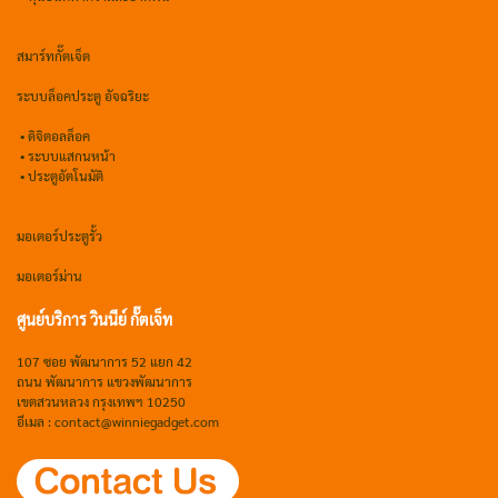
สมาร์ทกั๊ตเจ็ต
ระบบล็อคประตู อัจฉริยะ
•
ดิจิตอลล็อค
• ระบบแสกนหน้า
• ประตูอัตโนมัติ
มอเตอร์ประตูรั้ว
มอเตอร์ม่าน
ศูนย์บริการ วินนีย์ กั๊ตเจ็ท
107 ซอย พัฒนาการ 52 แยก 42
ถนน พัฒนาการ แขวงพัฒนาการ
เขตสวนหลวง กรุงเทพฯ 10250
อีเมล : contact@winniegadget.com