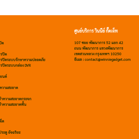
ศูนย์บริการ วินนีย์ กั๊ตเจ็ท
107 ซอย พัฒนาการ 52 แยก 42
ปิด
ถนน พัฒนาการ แขวงพัฒนาการ
เขตสวนหลวง กรุงเทพฯ 10250
รปิด
อีเมล : contact@winniegadget.com
จรปิดระบบรักษาความปลอดภัย
จรปิดระบบกล่อง DVR
ถยนต์
ำความสะอาด
์ทำความสะอาดกระจก
์ทำความสะอาดพื้น
จ็ต
ระตู อัจฉริยะ