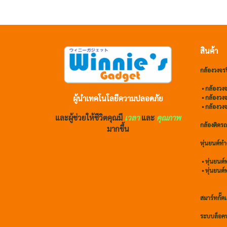
สินค้า
กล้องวงจร
•
กล้องวงจ
ผู้นำเทคโนโลยีความปลอดภัย
•
กล้องวง
• กล้องวง
และผู้ช่วยให้ชีวิตคุณมี
เวลา
และ
คุณภาพ
กล้องติดร
มากขึ้น
หุ่นยนต์ท
•
หุ่นยนต
•
หุ่นยนต
สมาร์ทกั๊ตเ
ระบบล็อคป