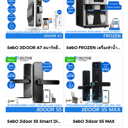
SebO JIDOOR A7 สมาร์ทล็อคประตูดิจิตอลแบบมือจับ ที่เรียบหรู บนประตูดึงผลัก ปลดล็อคแบบแสกนหน้า นิ้ว บัตร รหัส
SebO FROZEN เครื่องทำน้ำแข็งเกล็ด น้ำแข็งก้อน น้ำเย็นเจี๊ยบ กดไม่ต้องตัก ต่อน้ำตรง ทำน้ำแข็งรวดเร็ว 18ลิตร/วัน พร้อมแอพ
New
New
SebO Jidoor S5 Smart Digital Door Lock
SebO Jidoor S5 MAX