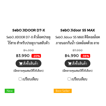
SebO JIDOOR D7-X
SebO Jidoor S5 MAX
SebO JIDOOR D7-X ตัวล็อคประตู
SebO Jidoor S5 MAX ดิจิตอลล็อค
ไร้สาย สำหรับประตูบานสลับตัว
ภายนอกกันน้ำ ปลดล็อคด้วย ลาย
เดียวในโลก บานซ่อน ล็อคพร้อม
นิ้ว รหัส บัตร แอปพลิเคชั่น Digital
฿4,990
฿7,990
กันบานคู่ ภายนอกกันน้ำ เปิดด้วย
Door Lock ติดตั้งง่าย แทนลูกบิด
฿3,990
฿4,990
-20%
-38%
นิ้ว รหัส บัตร
เดิม ด้านนอกกันน้ำ ด้านในไม่กัน
สั่งซื้อสินค้า
สั่งซื้อสินค้า
น้ำ
(มีหลายคุณสมบัติให้เลือก)
(มีหลายคุณสมบัติให้เลือก)
เปรียบเทียบ
เปรียบเทียบ
New
Best Seller