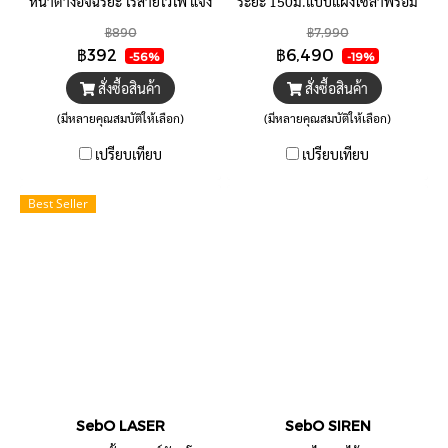
หน้าต่างอัจฉริยะ ไร้สายไวไฟ แจ้ง
ระยะ 150ม.แบบแผงโซล่าพร้อม
เตือนในแอพบนมือถือทันทีเมื่อเปิด
แบตเตอรี่ ส่งสัญญาณไร้สายสู่ไซ
฿890
฿7,990
ปิด ติดตั้งพร้อมใช้ทันที ใช้ร่วมกับ
เลนระยะ 100 เมตร ติดตั้งเองได้
฿392
฿6,490
-56%
-19%
ไซเลนได้
ไม่ต้องเดินสาย
สั่งซื้อสินค้า
สั่งซื้อสินค้า
(มีหลายคุณสมบัติให้เลือก)
(มีหลายคุณสมบัติให้เลือก)
เปรียบเทียบ
เปรียบเทียบ
Best Seller
SebO LASER
SebO SIREN