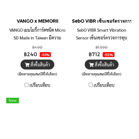
VANGO x MEMORII
SebO VIBR เซ็นเซอร์ตรวจการทุ
VANGO เมมโมรี่การ์ดชนิด Micro
SebO VIBR Smart Vibration
SD Made in Taiwan มีความ
Sensor เซ็นเซอร์ตรวจการทุบ
ทนทานต่อการใช้งานโดยเฉพาะ
กระจกแบบสมาร์ท มีเสียงแจ้ง
฿490
฿1,590
เน้นการใช้งานกับกล้องรถ กล้องโด
เตือน ไร้สาย มีแจ้งเตือนเป็น
฿240
฿712
-51%
-55%
รน และทุกที่ที่ต้องเขียนข้อมูลไวๆ
แอปพลิเคชัน
สั่งซื้อสินค้า
สั่งซื้อสินค้า
และมีความร้อนสูง ใช้กับอุปกรณ์ที่
(มีหลายคุณสมบัติให้เลือก)
(มีหลายคุณสมบัติให้เลือก)
ต้องตากแดดมีความร้อนสูง Micro
SD card (ใช้ได้กับกล้องติดรถ กล้อง
เปรียบเทียบ
เปรียบเทียบ
actioncam มือถือ) Class 110
Grade UI อัตราความเร็วในการ
New
เขียน 90 MB/s ประกันเปลี่ยนตัว
ใหม่ 10 ปี