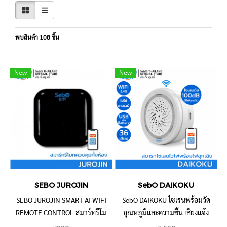
พบสินค้า 108 ชิ้น
New
New
SEBO JUROJIN
SebO DAIKOKU
SEBO JUROJIN SMART AI WIFI
SebO DAIKOKU ไซเรนพร้อมวัด
REMOTE CONTROL สมาร์ทรีโม
อุณหภูมิและความชื้น เสียงแจ้ง
ทอัจฉริยะ ควบคุมอุปกรณ์ไฟฟ้า
เตือน 18 แบบ ความดัง ระดับ 110