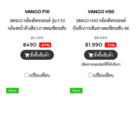
VANGO F10
VANGO H30
VANGO กล้องติดรถยนต์ รุ่น F10
VANGO H30 กล้องติดรถยนต์
กล้องหน้าตัวเดียว ภาพคมชัดระดับ
บันทึกการเดินทางคมชัดระดับ 4K
HD+ 960P จอแสดงผลขนาด 2.3
ดูกล้องด้วยแอปพิเคชั่นบนมือถือ
฿1,490
฿6,990
นิ้ว
฿490
฿1,990
-67%
-72%
สั่งซื้อสินค้า
สั่งซื้อสินค้า
(มีหลายคุณสมบัติให้เลือก)
เปรียบเทียบ
เปรียบเทียบ
New
New