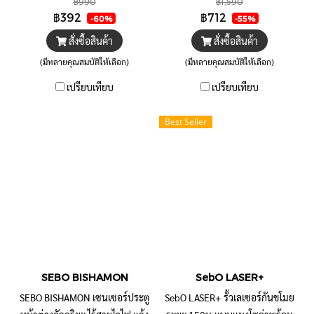
฿990
฿1,590
ด้วยแอพบนมือถือได้ทั่วโลก ผ่าน
dB. ตั้งระยะเวลาดัง วัน เวลา
฿392
฿712
-60%
-55%
สัญญาณไวไฟ เช่น แอร์ ทีวี พัดลม
ทำงาน ในแต่ละช่วงได้
สั่งซื้อสินค้า
สั่งซื้อสินค้า
(มีหลายคุณสมบัติให้เลือก)
(มีหลายคุณสมบัติให้เลือก)
เปรียบเทียบ
เปรียบเทียบ
Best Seller
SEBO BISHAMON
SebO LASER+
SEBO BISHAMON เซนเซอร์ประตู
SebO LASER+ รั้วเลเซอร์กันขโมย