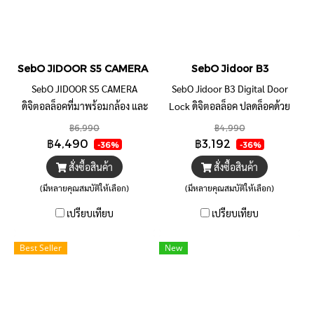
SebO JIDOOR S5 CAMERA ดิจิตอลล็อค พร้อมกล้องและกริ่งด้านน
SebO Jidoor B3
SebO JIDOOR S5 CAMERA
SebO Jidoor B3 Digital Door
ดิจิตอลล็อคที่มาพร้อมกล้อง และ
Lock ดิจิตอลล็อค ปลดล็อคด้วย
กริ่งด้านนอก ที่สั่งเปิดจากทุกที่เมื่อ
ลายนิ้วมือ รหัส บัตร รีโมท กุญแจ
฿6,990
฿4,990
มีคนกดกริ่ง ติดตั้งง่ายแทนลูกบิด
ติดตั้งง่าย ไร้สาย ใช้กับประตู
฿4,490
฿3,192
-36%
-36%
หรือเขาควายเดิมได้เลย
กระจก บานเปลือยได้
สั่งซื้อสินค้า
สั่งซื้อสินค้า
(มีหลายคุณสมบัติให้เลือก)
(มีหลายคุณสมบัติให้เลือก)
เปรียบเทียบ
เปรียบเทียบ
Best Seller
New