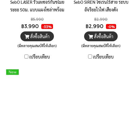
SebO LASER รั้วเลเซอร์กันขโมย
SebO SIREN ไซเรนไร้สาย ระบบ
ระยะ 50ม. แบบแผงโซล่าพร้อม
อัจริยะไวไฟ เสียงดัง
แบตเตอรี่ ส่งสัญญาณไร้สายสู่ไซ
ลั่น120dB.พร้อมไฟฉุกเฉิน พร้อม
฿5,990
฿2,990
เลนระยะ 100 เมตร ติดตั้งเองได้
แจ้งเตือนและควบคุมบนแอพและ
฿3,990
฿2,990
-33%
-0%
ไม่ต้องเดินสาย
รีโมท ต่อเซนเซอร์แบบไร้สายไม่
สั่งซื้อสินค้า
สั่งซื้อสินค้า
จำกัด
(มีหลายคุณสมบัติให้เลือก)
(มีหลายคุณสมบัติให้เลือก)
เปรียบเทียบ
เปรียบเทียบ
New