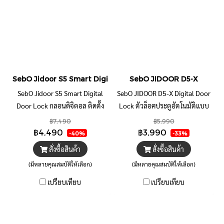
SebO Jidoor S5 Smart Digital Door Lock
SebO JIDOOR D5-X
SebO Jidoor S5 Smart Digital
SebO JIDOOR D5-X Digital Door
Door Lock กลอนดิจิตอล ติดตั้ง
Lock ตัวล็อคประตูอัตโนมัติแบบ
ง่าย แทนลูกบิดเดิม หรือใช้กับ
ไร้สายทั้งระบบ ภายนอกกันน้ำ
฿7,490
฿5,990
ประตูใหม่แบบรูมาตรฐานได้ทันที
IP65 ติดตั้งเองได้ ติดได้ทั้งบาน
฿4,490
฿3,990
-40%
-33%
เปิดด้วยนิ้ว รหัส บัตร แอปพลิเคชั่น
เลื่อน บานผลัก
สั่งซื้อสินค้า
สั่งซื้อสินค้า
และ รีโมท
(มีหลายคุณสมบัติให้เลือก)
(มีหลายคุณสมบัติให้เลือก)
เปรียบเทียบ
เปรียบเทียบ