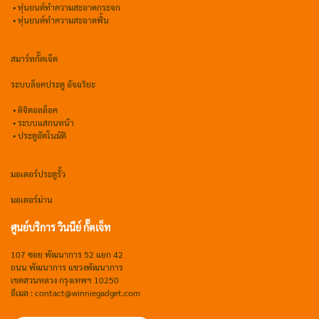
•
หุ่นยนต์ทำความสะอาดกระจก
•
หุ่นยนต์ทำความสะอาดพื้น
สมาร์ทกั๊ตเจ็ต
ระบบล็อคประตู อัจฉริยะ
•
ดิจิตอลล็อค
• ระบบแสกนหน้า
• ประตูอัตโนมัติ
มอเตอร์ประตูรั้ว
มอเตอร์ม่าน
ศูนย์บริการ วินนีย์ กั๊ตเจ็ท
107 ซอย พัฒนาการ 52 แยก 42
ถนน พัฒนาการ แขวงพัฒนาการ
เขตสวนหลวง กรุงเทพฯ 10250
อีเมล : contact@winniegadget.com