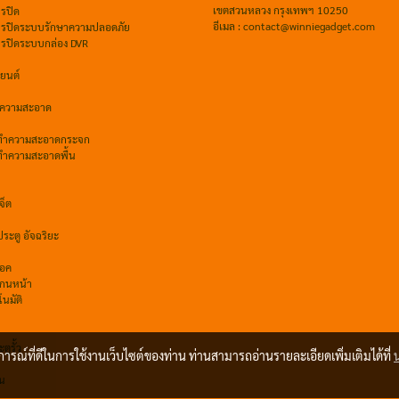
เขตสวนหลวง กรุงเทพฯ 10250
รปิด
อีเมล : contact@winniegadget.com
จรปิดระบบรักษาความปลอดภัย
จรปิดระบบกล่อง DVR
ถยนต์
ำความสะอาด
์ทำความสะอาดกระจก
์ทำความสะอาดพื้น
จ็ต
ระตู อัจฉริยะ
็อค
กนหน้า
โนมัติ
ูรั้ว
บการณ์ที่ดีในการใช้งานเว็บไซต์ของท่าน ท่านสามารถอ่านรายละเอียดเพิ่มเติมได้ที่
าน