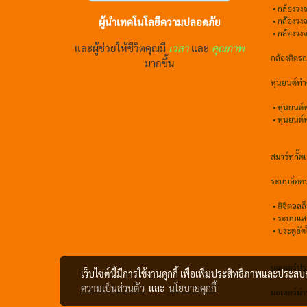
•
กล้องวงจ
ผู้นำเทคโนโลยีความปลอดภัย
•
กล้องวง
• กล้องวง
และผู้ช่วยให้ชีวิตคุณมี
เวลา
และ
คุณภาพ
กล้องติดร
มากขึ้น
หุ่นยนต์ท
•
หุ่นยนต
•
หุ่นยนต
สมาร์ทกั๊ตเ
ระบบล็อคป
•
ดิจิตอลล
• ระบบแส
• ประตูอัต
มอเตอร์ประต
เว็บไซต์นี้มีการใช้งานคุกกี้ เพื่อเพิ่มประสิทธิภาพและประส
ความเป็นส่วนตัว
และ
นโยบายคุกกี้
มอเตอร์ม่